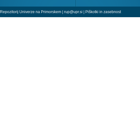
Repozitorij Univerze na Primorskem |
rup@upr.si
|
Piškotki in zasebnost