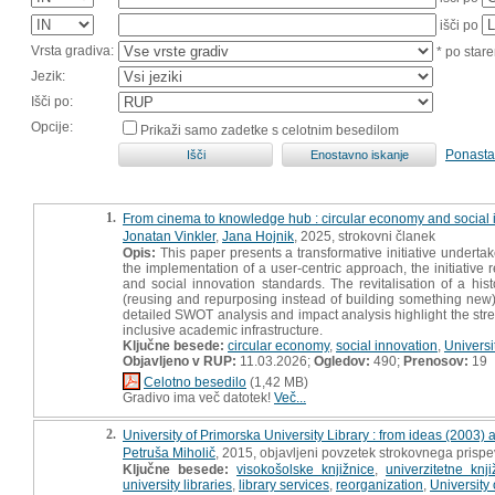
išči po
Vrsta gradiva:
* po stare
Jezik:
Išči po:
Opcije:
Prikaži samo zadetke s celotnim besedilom
Ponasta
1.
From cinema to knowledge hub : circular economy and social in
Jonatan Vinkler
,
Jana Hojnik
, 2025, strokovni članek
Opis:
This paper presents a transformative initiative undertak
the implementation of a user-centric approach, the initiative 
and social innovation standards. The revitalisation of a hi
(reusing and repurposing instead of building something new), w
detailed SWOT analysis and impact analysis highlight the streng
inclusive academic infrastructure.
Ključne besede:
circular economy
,
social innovation
,
Universi
Objavljeno v RUP:
11.03.2026;
Ogledov:
490;
Prenosov:
19
Celotno besedilo
(1,42 MB)
Gradivo ima več datotek!
Več...
2.
University of Primorska University Library : from ideas (2003) 
Petruša Miholič
, 2015, objavljeni povzetek strokovnega prisp
Ključne besede:
visokošolske knjižnice
,
univerzitetne knji
university libraries
,
library services
,
reorganization
,
University