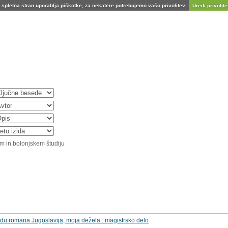
spletna stran uporablja piškotke, za nekatere potrebujemo vašo privolitev.
Uredi privolitev
m in bolonjskem študiju
u romana Jugoslavija, moja dežela : magistrsko delo