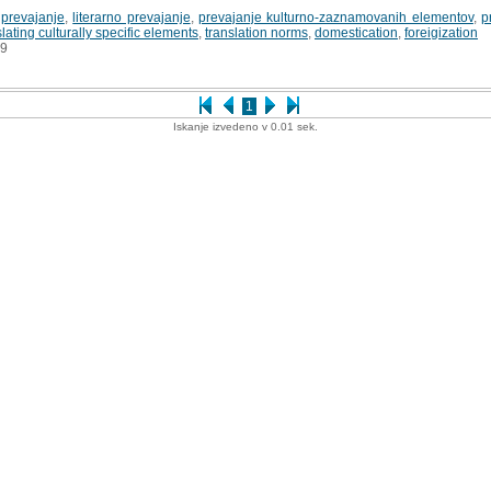
,
prevajanje
,
literarno prevajanje
,
prevajanje kulturno-zaznamovanih elementov
,
p
slating culturally specific elements
,
translation norms
,
domestication
,
foreigization
9
1
Iskanje izvedeno v 0.01 sek.