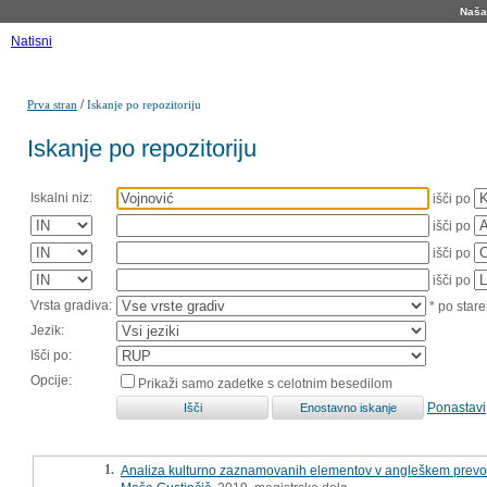
Naša 
Natisni
/
Prva stran
Iskanje po repozitoriju
Iskanje po repozitoriju
Iskalni niz:
išči po
išči po
išči po
išči po
Vrsta gradiva:
* po stare
Jezik:
Išči po:
Opcije:
Prikaži samo zadetke s celotnim besedilom
Ponastavi
1.
Analiza kulturno zaznamovanih elementov v angleškem prevod