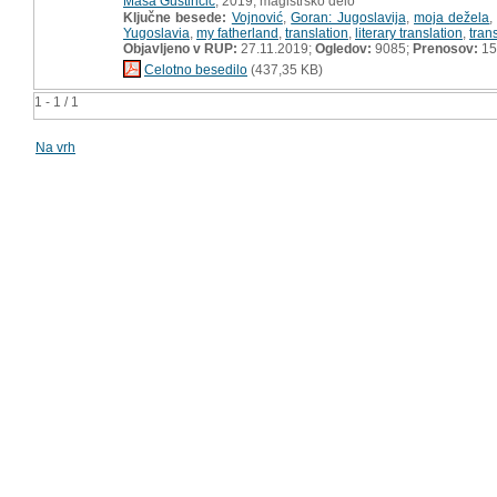
Maša Gustinčič
, 2019, magistrsko delo
Ključne besede:
Vojnović
,
Goran: Jugoslavija
,
moja dežela
Yugoslavia
,
my fatherland
,
translation
,
literary translation
,
tran
Objavljeno v RUP:
27.11.2019;
Ogledov:
9085;
Prenosov:
15
Celotno besedilo
(437,35 KB)
1 - 1 / 1
Na vrh