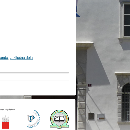
ganda
,
zaključna dela