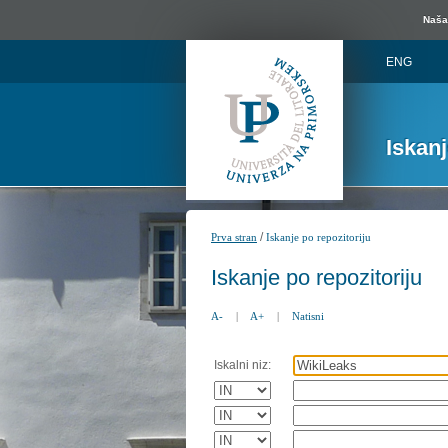
Naša 
ENG
Iskan
/
Prva stran
Iskanje po repozitoriju
Iskanje po repozitoriju
A-
|
A+
|
Natisni
Iskalni niz: