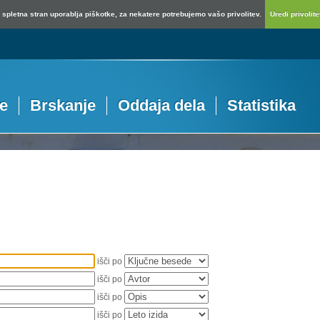
spletna stran uporablja piškotke, za nekatere potrebujemo vašo privolitev.
Uredi privolitev
je
Brskanje
Oddaja dela
Statistika
išči po
išči po
išči po
išči po