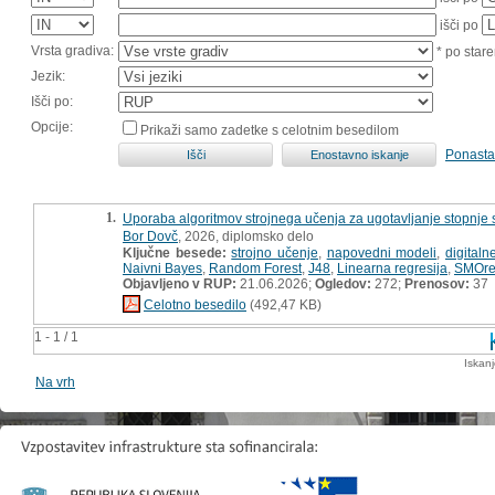
išči po
Vrsta gradiva:
* po stare
Jezik:
Išči po:
Opcije:
Prikaži samo zadetke s celotnim besedilom
Ponasta
1.
Uporaba algoritmov strojnega učenja za ugotavljanje stopnje s
Bor Dovč
, 2026, diplomsko delo
Ključne besede:
strojno učenje
,
napovedni modeli
,
digital
Naivni Bayes
,
Random Forest
,
J48
,
Linearna regresija
,
SMOr
Objavljeno v RUP:
21.06.2026;
Ogledov:
272;
Prenosov:
37
Celotno besedilo
(492,47 KB)
1 - 1 / 1
Iskan
Na vrh