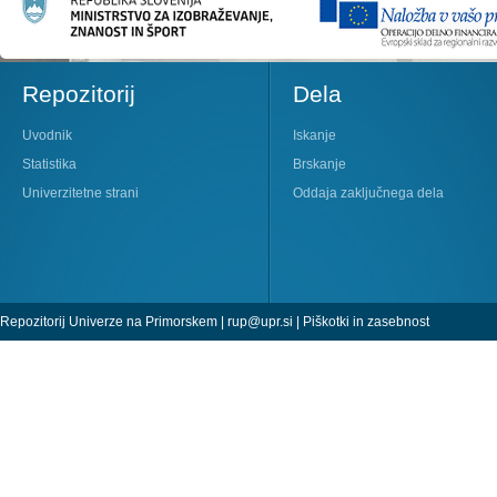
Repozitorij
Dela
Uvodnik
Iskanje
Statistika
Brskanje
Univerzitetne strani
Oddaja zaključnega dela
Repozitorij Univerze na Primorskem |
rup@upr.si
|
Piškotki in zasebnost