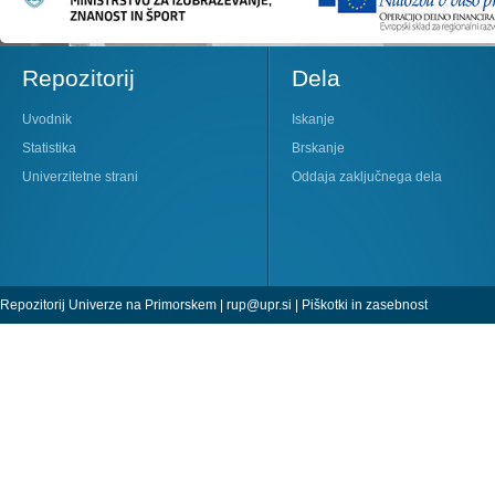
Repozitorij
Dela
Uvodnik
Iskanje
Statistika
Brskanje
Univerzitetne strani
Oddaja zaključnega dela
Repozitorij Univerze na Primorskem |
rup@upr.si
|
Piškotki in zasebnost