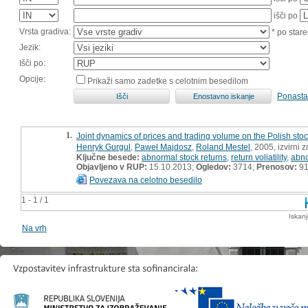
išči po
Vrsta gradiva:
* po stare
Jezik:
Išči po:
Opcije:
Prikaži samo zadetke s celotnim besedilom
Ponasta
1.
Joint dynamics of prices and trading volume on the Polish sto
Henryk Gurgul
,
Paweł Majdosz
,
Roland Mestel
, 2005, izvirni 
Ključne besede:
abnormal stock returns
,
return voliatility
,
abno
Objavljeno v RUP:
15.10.2013;
Ogledov:
3714;
Prenosov:
9
Povezava na celotno besedilo
1 - 1 / 1
Iskan
Na vrh