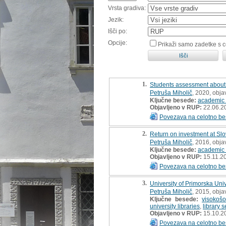
Vrsta gradiva:
Jezik:
Išči po:
Opcije:
Prikaži samo zadetke s 
1.
Students assessment about qu
Petruša Miholič
, 2020, obj
Ključne besede:
academic l
Objavljeno v RUP:
22.06.2
Povezava na celotno be
2.
Return on investment at Slov
Petruša Miholič
, 2016, obja
Ključne besede:
academic l
Objavljeno v RUP:
15.11.2
Povezava na celotno be
3.
University of Primorska Univ
Petruša Miholič
, 2015, obja
Ključne besede:
visokošo
university libraries
,
library 
Objavljeno v RUP:
15.10.2
Povezava na celotno be