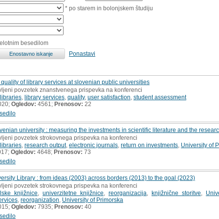
* po starem in bolonjskem študiju
celotnim besedilom
Ponastavi
ality of library services at slovenian public universities
avljeni povzetek znanstvenega prispevka na konferenci
ibraries
,
library services
,
quality
,
user satisfaction
,
student assessment
020;
Ogledov:
4561;
Prenosov:
22
sedilo
enian university : measuring the investments in scientific literature and the resear
vljeni povzetek strokovnega prispevka na konferenci
ibraries
,
research output
,
electronic journals
,
return on investments
,
University of 
017;
Ogledov:
4648;
Prenosov:
73
sedilo
ersity Library : from ideas (2003) across borders (2013) to the goal (2023)
vljeni povzetek strokovnega prispevka na konferenci
lske knjižnice
,
univerzitetne knjižnice
,
reorganizacija
,
knjižnične storitve
,
Univ
services
,
reorganization
,
University of Primorska
015;
Ogledov:
7935;
Prenosov:
40
sedilo