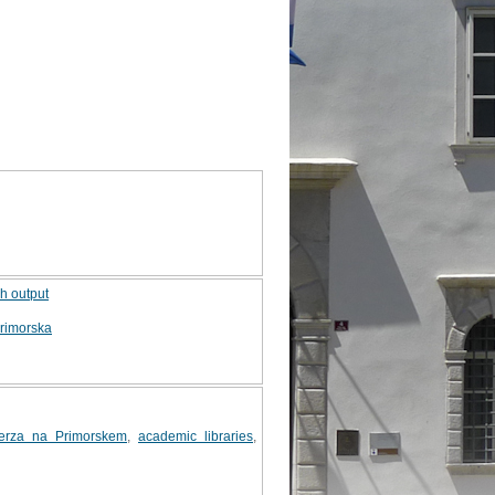
ch output
Primorska
erza na Primorskem
,
academic libraries
,