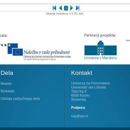
1
Iskanje izvedeno v 0.01 sek.
Dela
Kontakt
Univerza na Primorskem
Iskanje
Universita' del Litorale
Brskanje
Titov trg 4
6000 Koper
Oddaja zaključnega dela
Slovenija
Podpora
rup@upr.si