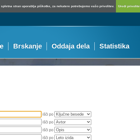
spletna stran uporablja piškotke, za nekatere potrebujemo vašo privolitev.
Uredi privolitev
je
Brskanje
Oddaja dela
Statistika
išči po
išči po
išči po
išči po