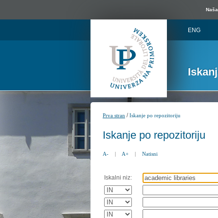
Naša 
ENG
Iskan
/
Prva stran
Iskanje po repozitoriju
Iskanje po repozitoriju
A-
|
A+
|
Natisni
Iskalni niz: