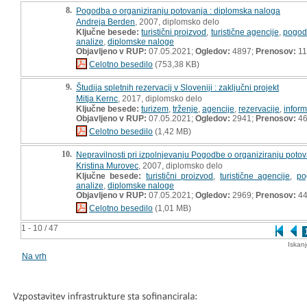
8.
Pogodba o organiziranju potovanja : diplomska naloga
Andreja Berden
, 2007, diplomsko delo
Ključne besede:
turistični proizvod
,
turistične agencije
,
pogod
analize
,
diplomske naloge
Objavljeno v RUP:
07.05.2021;
Ogledov:
4897;
Prenosov:
11
Celotno besedilo
(753,38 KB)
9.
Študija spletnih rezervacij v Sloveniji : zaključni projekt
Mitja Kernc
, 2017, diplomsko delo
Ključne besede:
turizem
,
trženje
,
agencije
,
rezervacije
,
inform
Objavljeno v RUP:
07.05.2021;
Ogledov:
2941;
Prenosov:
4
Celotno besedilo
(1,42 MB)
10.
Nepravilnosti pri izpolnjevanju Pogodbe o organiziranju pot
Kristina Murovec
, 2007, diplomsko delo
Ključne besede:
turistični proizvod
,
turistične agencije
,
po
analize
,
diplomske naloge
Objavljeno v RUP:
07.05.2021;
Ogledov:
2969;
Prenosov:
4
Celotno besedilo
(1,01 MB)
1 - 10 / 47
Iskan
Na vrh