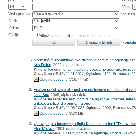
išči po
Vrsta gradiva:
* po stare
Jezik:
Išči po:
Opcije:
Prikaži samo zadetke s celotnim besedilom
Ponasta
1.
Marketinško-komunikacijska strategija potovalne agencije : z
Kris Feltrin
, 2022, diplomsko delo
Ključne besede:
turizem
,
spletne potovalne agencije
,
potrošni
Objavljeno v RUP:
11.11.2022;
Ogledov:
4192;
Prenosov:
66
Celotno besedilo
(716,77 KB)
2.
Analiza raziskave elektronskega poslovanja prek interneta v 
Nina Boc
, 2005, diplomsko delo
Ključne besede:
turizem
,
potovalne agencije
,
internet
,
intran
ankete
,
analize
,
diplomske naloge
Objavljeno v RUP:
11.08.2022;
Ogledov:
2993;
Prenosov:
78
Celotno besedilo
(3,33 MB)
3.
Upravljanje odnosov v podjetju Kompas London LTD : raziskav
Alen Mlekuž
, 2004, diplomsko delo
Ključne besede:
turizem
,
potovalne agencije
,
storitve
,
kakovo