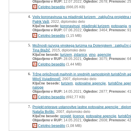
Objavljeno v RUP:
12.07.2022;
Ogledov:
2678;
Prenosov:
2
Celotno besedilo
(666,05 KB)
4.
Vpliv koronavirusa na mladinski turizem : zaključna projektna
Patrik Vašl
, 2022, diplomsko delo
Ključne besede:
koronavirusi
,
mladinski turizem
,
potovanja
,
r
Objavljeno v RUP:
07.06.2022;
Ogledov:
3464;
Prenosov:
9
Celotno besedilo
(1,15 MB)
5.
Možnosti razvoja vinskega turizma na Dolenjskem : zaključni p
Tina Blažič
, 2015, diplomsko delo
Ključne besede:
turizem
,
zidanice
,
vino
,
agencije
Objavljeno v RUP:
28.05.2021;
Ogledov:
3075;
Prenosov:
6
Celotno besedilo
(1,44 MB)
6.
Tržne priložnosti majhnih in srednjih samostojnih turističnih age
Miloš Vujadinovič
, 2007, diplomsko delo
Ključne besede:
turizem
,
potovalne agencije
,
turistične age
naloge
Objavljeno v RUP:
14.05.2021;
Ogledov:
2877;
Prenosov:
4
Celotno besedilo
(692,77 KB)
7.
Projekt priprave ustanovitve lastne potovalne agencije : dipl
Nataša Boštic
, 2007, diplomsko delo
Ključne besede:
projekt
,
licence
,
potovalne agencije
,
turistič
Objavljeno v RUP:
14.05.2021;
Ogledov:
2608;
Prenosov:
4
Celotno besedilo
(1,08 MB)