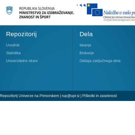
Repozitorij
Dela
Uvodnik
Iskanje
Statistika
Brskanje
Univerzitetne strani
Oddaja zaključnega dela
Repozitorij Univerze na Primorskem |
rup@upr.si
|
Piškotki in zasebnost