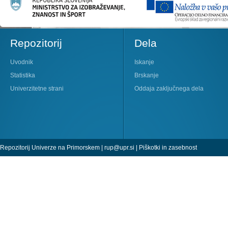
Repozitorij
Dela
Uvodnik
Iskanje
Statistika
Brskanje
Univerzitetne strani
Oddaja zaključnega dela
Repozitorij Univerze na Primorskem |
rup@upr.si
|
Piškotki in zasebnost