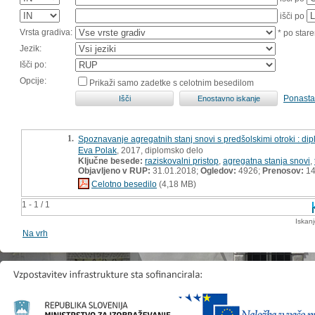
išči po
Vrsta gradiva:
* po stare
Jezik:
Išči po:
Opcije:
Prikaži samo zadetke s celotnim besedilom
Ponasta
1.
Spoznavanje agregatnih stanj snovi s predšolskimi otroki : d
Eva Polak
, 2017, diplomsko delo
Ključne besede:
raziskovalni pristop
,
agregatna stanja snovi
,
Objavljeno v RUP:
31.01.2018;
Ogledov:
4926;
Prenosov:
14
Celotno besedilo
(4,18 MB)
1 - 1 / 1
Iskan
Na vrh