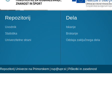
Repozitorij
Dela
Uvodnik
Iskanje
Statistika
Brskanje
Univerzitetne strani
Oddaja zaključnega dela
Repozitorij Univerze na Primorskem |
rup@upr.si
|
Piškotki in zasebnost