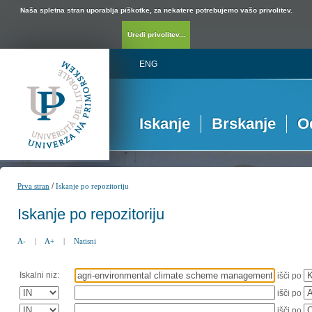
Naša spletna stran uporablja piškotke, za nekatere potrebujemo vašo privolitev.
Uredi privolitev...
ENG
Iskanje
Brskanje
O
/
Prva stran
Iskanje po repozitoriju
Iskanje po repozitoriju
A-
|
A+
|
Natisni
Iskalni niz:
išči po
išči po
išči po