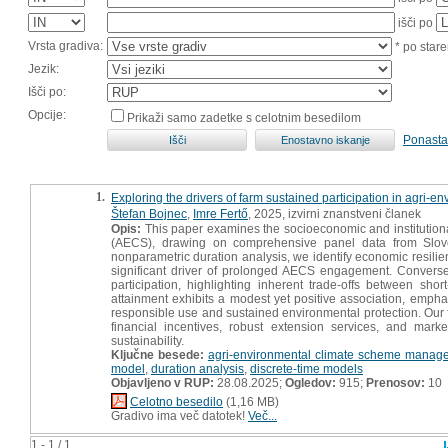
išči po
Vrsta gradiva:
* po stare
Jezik:
Išči po:
Opcije:
Prikaži samo zadetke s celotnim besedilom
Ponasta
1.
Exploring the drivers of farm sustained participation in agri
Štefan Bojnec
,
Imre Fertő
, 2025, izvirni znanstveni članek
Opis:
This paper examines the socioeconomic and institutiona
(AECS), drawing on comprehensive panel data from Slov
nonparametric duration analysis, we identify economic resilie
significant driver of prolonged AECS engagement. Converse
participation, highlighting inherent trade-offs between sh
attainment exhibits a modest yet positive association, empha
responsible use and sustained environmental protection. Our fi
financial incentives, robust extension services, and market-
sustainability.
Ključne besede:
agri-environmental climate scheme manag
model
,
duration analysis
,
discrete-time models
Objavljeno v RUP:
28.08.2025;
Ogledov:
915;
Prenosov:
10
Celotno besedilo
(1,16 MB)
Gradivo ima več datotek!
Več...
1 - 1 / 1