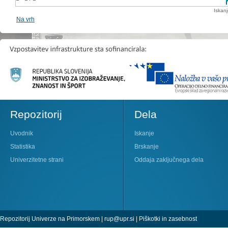
Iskan
Na vrh
Repozitorij
Dela
Uvodnik
Iskanje
Statistika
Brskanje
Univerzitetne strani
Oddaja zaključnega dela
Repozitorij Univerze na Primorskem |
rup@upr.si
|
Piškotki in zasebnost