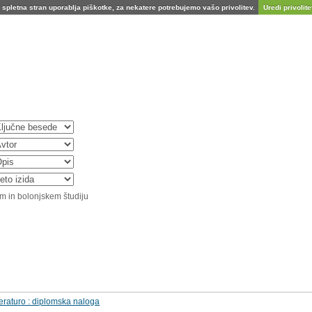
spletna stran uporablja piškotke, za nekatere potrebujemo vašo privolitev.
Uredi privolitev
m in bolonjskem študiju
iteraturo : diplomska naloga