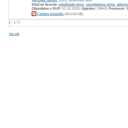
Veronika Šahtler
, 2020, diplomsko delo
Ključne besede:
predšolski otroci
,
vzgojiteljeva vloga
,
aktivna 
Objavljeno v RUP:
01.10.2020;
Ogledov:
29649;
Prenosov:
9
Celotno besedilo
(423,54 KB)
1 - 1 / 1
Na vrh