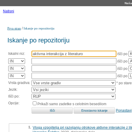
Naša 
Natisni
/
Prva stran
Iskanje po repozitoriju
Iskanje po repozitoriju
Iskalni niz:
išči po
išči po
išči po
išči po
Vrsta gradiva:
* po stare
Jezik:
Išči po:
Opcije:
Prikaži samo zadetke s celotnim besedilom
Ponastavi
1.
Vloga vzgojitelja pri razvijanju otrokove aktivne interakcije z l