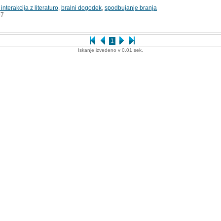
interakcija z literaturo
,
bralni dogodek
,
spodbujanje branja
7
1
Iskanje izvedeno v 0.01 sek.