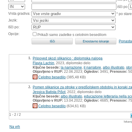
išči po
Vrsta gradiva:
* po stare
Jezik:
Išči po:
Opcije:
Prikaži samo zadetke s celotnim besedilom
Ponasta
1.
Pripoved skozi slikanico : diplomska naloga
Flavia Lachin
, 2023, diplomsko delo
Ključne besede:
la narrazione
,
il narratore
,
albo illustrato
,
sto
Objavljeno v RUP:
22.06.2023;
Ogledov:
3491;
Prenosov:
5
Celotno besedilo
(385,48 KB)
2.
Pomen slikanice za otroke v predšolskem obdobju in koraki za
Jessica Batista Pišot
, 2022, diplomsko delo
Ključne besede:
albo illustrato
,
educazione letteraria nella scu
Objavljeno v RUP:
13.04.2022;
Ogledov:
4685;
Prenosov:
7
Celotno besedilo
(634,61 KB)
1 - 2 / 2
Iskan
Na vrh