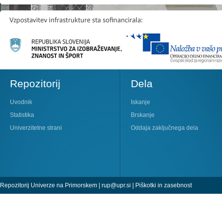
Repozitorij
Dela
Uvodnik
Iskanje
Statistika
Brskanje
Univerzitetne strani
Oddaja zaključnega dela
Repozitorij Univerze na Primorskem |
rup@upr.si
|
Piškotki in zasebnost