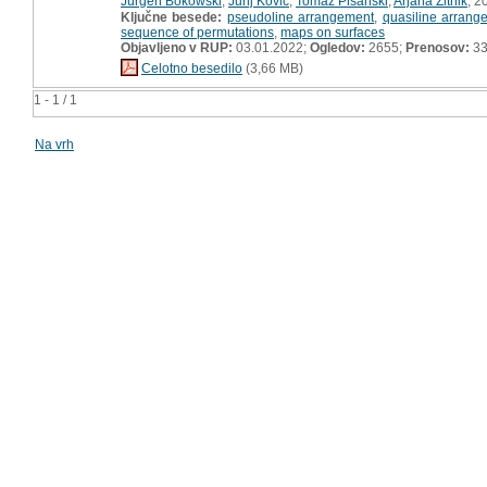
Jürgen Bokowski
,
Jurij Kovič
,
Tomaž Pisanski
,
Arjana Žitnik
, 2
Ključne besede:
pseudoline arrangement
,
quasiline arrang
sequence of permutations
,
maps on surfaces
Objavljeno v RUP:
03.01.2022;
Ogledov:
2655;
Prenosov:
3
Celotno besedilo
(3,66 MB)
1 - 1 / 1
Na vrh