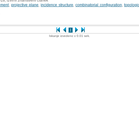
018, izvirni znanstveni članek
ement
,
projective plane
,
incidence structure
,
combinatorial configuration
,
topologi
3
1
Iskanje izvedeno v 0.01 sek.