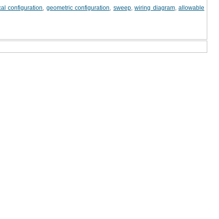
cal configuration
,
geometric configuration
,
sweep
,
wiring diagram
,
allowable