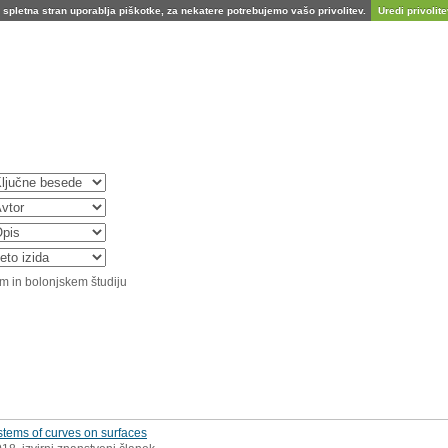
spletna stran uporablja piškotke, za nekatere potrebujemo vašo privolitev.
Uredi privolitev
m in bolonjskem študiju
stems of curves on surfaces