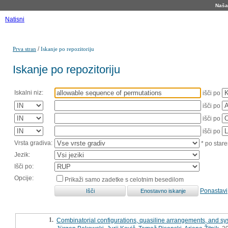
Naša 
Natisni
/
Prva stran
Iskanje po repozitoriju
Iskanje po repozitoriju
Iskalni niz:
išči po
išči po
išči po
išči po
Vrsta gradiva:
* po stare
Jezik:
Išči po:
Opcije:
Prikaži samo zadetke s celotnim besedilom
Ponastavi
1.
Combinatorial configurations, quasiline arrangements, and sy