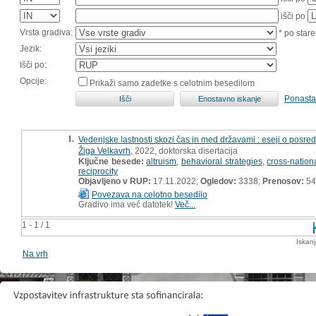
išči po
Vrsta gradiva:
* po stare
Jezik:
Išči po:
Opcije:
Prikaži samo zadetke s celotnim besedilom
Ponasta
1.
Vedenjske lastnosti skozi čas in med državami : eseji o posred
Žiga Velkavrh
, 2022, doktorska disertacija
Ključne besede:
altruism
,
behavioral strategies
,
cross-nation
reciprocity
Objavljeno v RUP:
17.11.2022;
Ogledov:
3338;
Prenosov:
54
Povezava na celotno besedilo
Gradivo ima več datotek!
Več...
1 - 1 / 1
Iskan
Na vrh