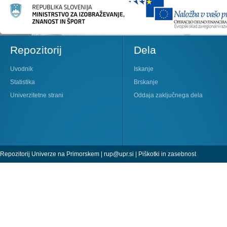
Repozitorij
Dela
Uvodnik
Iskanje
Statistika
Brskanje
Univerzitetne strani
Oddaja zaključnega dela
Repozitorij Univerze na Primorskem |
rup@upr.si
|
Piškotki in zasebnost