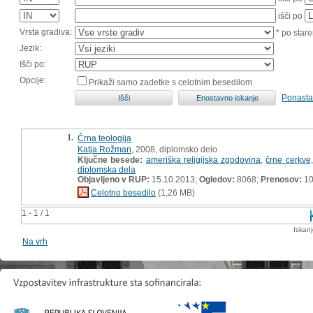
išči po
Vrsta gradiva:
* po stare
Jezik:
Išči po:
Opcije:
Prikaži samo zadetke s celotnim besedilom
Ponasta
1.
Črna teologija
Katja Rožman
, 2008, diplomsko delo
Ključne besede:
ameriška religijska zgodovina
,
črne cerkve
diplomska dela
Objavljeno v RUP:
15.10.2013;
Ogledov:
8068;
Prenosov:
10
Celotno besedilo
(1,26 MB)
1 - 1 / 1
Iskan
Na vrh