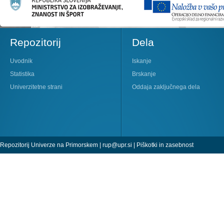
Repozitorij
Dela
Uvodnik
Iskanje
Statistika
Brskanje
Univerzitetne strani
Oddaja zaključnega dela
Repozitorij Univerze na Primorskem |
rup@upr.si
|
Piškotki in zasebnost