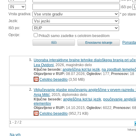
išči po
Vrsta gradiva:
* po stare
Jezik:
Išči po:
Opcije:
Prikaži samo zadetke s celotnim besedilom
Ponasta
1.
Uporaba interaktivne bralne tehnike dialoškega branja pri učen
Lea Ovidoni
, 2026, magistrsko delo
Ključne besede:
angleščina kot tuj jezik
,
na zgodbah temelječ
Objavljeno v RUP:
08.07.2026;
Ogledov:
177;
Prenosov:
18
Celotno besedilo
(3,50 MB)
2.
Vključevanje glasbe poučevanju angleščine v prvem razredu 
Anja Mitić
, 2015, diplomsko delo
Ključne besede:
angleščina kot tuj jezik
,
poučevanje anglešči
elementov
Objavljeno v RUP:
14.10.2015;
Ogledov:
6022;
Prenosov:
6
Celotno besedilo
(952,71 KB)
1 - 2 / 2
Iskan
Na vrh