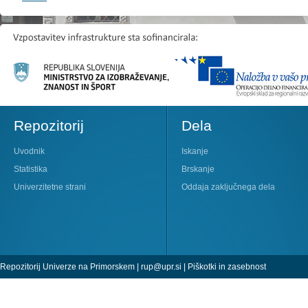
Repozitorij
Dela
Uvodnik
Iskanje
Statistika
Brskanje
Univerzitetne strani
Oddaja zaključnega dela
Repozitorij Univerze na Primorskem |
rup@upr.si
|
Piškotki in zasebnost