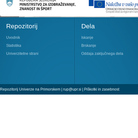
Repozitorij
Dela
Uvodnik
Iskanje
Statistika
Brskanje
Univerzitetne strani
Oddaja zaključnega dela
Repozitorij Univerze na Primorskem |
rup@upr.si
|
Piškotki in zasebnost