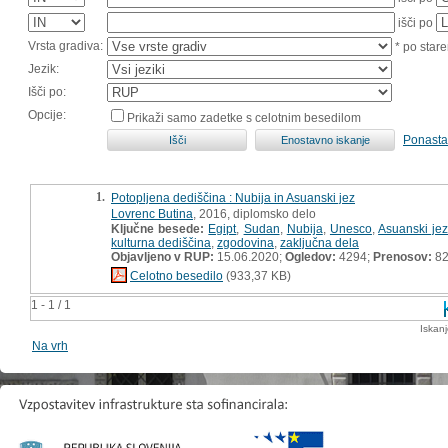
išči po
Vrsta gradiva:
* po stare
Jezik:
Išči po:
Opcije:
Prikaži samo zadetke s celotnim besedilom
Ponasta
1.
Potopljena dediščina : Nubija in Asuanski jez
Lovrenc Butina
, 2016, diplomsko delo
Ključne besede:
Egipt
,
Sudan
,
Nubija
,
Unesco
,
Asuanski je
kulturna dediščina
,
zgodovina
,
zaključna dela
Objavljeno v RUP:
15.06.2020;
Ogledov:
4294;
Prenosov:
8
Celotno besedilo
(933,37 KB)
1 - 1 / 1
Iskan
Na vrh