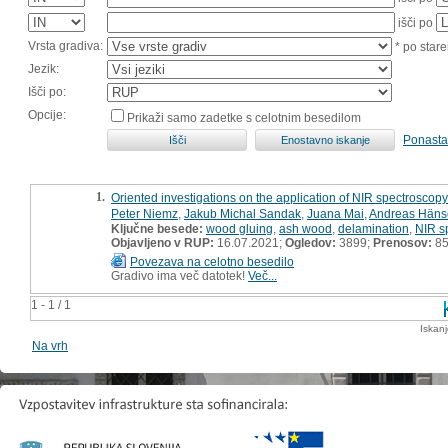
išči po
Vrsta gradiva:
* po stare
Jezik:
Išči po:
Opcije:
Prikaži samo zadetke s celotnim besedilom
Ponasta
1.
Oriented investigations on the application of NIR spectroscopy
Peter Niemz
,
Jakub Michal Sandak
,
Juana Mai
,
Andreas Häns
Ključne besede:
wood gluing
,
ash wood
,
delamination
,
NIR s
Objavljeno v RUP:
16.07.2021;
Ogledov:
3899;
Prenosov:
8
Povezava na celotno besedilo
Gradivo ima več datotek!
Več...
1 - 1 / 1
Iskan
Na vrh