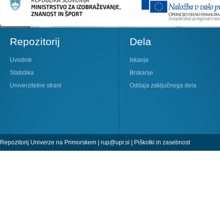
Repozitorij
Dela
Uvodnik
Iskanje
Statistika
Brskanje
Univerzitetne strani
Oddaja zaključnega dela
Repozitorij Univerze na Primorskem |
rup@upr.si
|
Piškotki in zasebnost