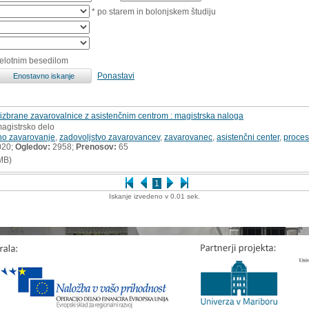
* po starem in bolonjskem študiju
celotnim besedilom
Ponastavi
izbrane zavarovalnice z asistenčnim centrom : magistrska naloga
magistrsko delo
no zavarovanje
,
zadovoljstvo zavarovancev
,
zavarovanec
,
asistenčni center
,
proces
020;
Ogledov:
2958;
Prenosov:
65
MB)
1
Iskanje izvedeno v 0.01 sek.