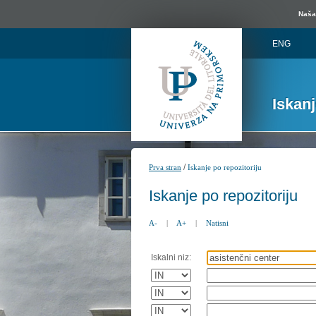
Naša 
ENG
Iskan
/
Prva stran
Iskanje po repozitoriju
Iskanje po repozitoriju
A-
|
A+
|
Natisni
Iskalni niz: