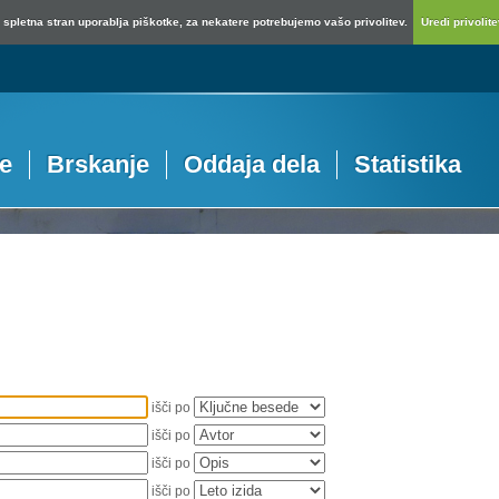
spletna stran uporablja piškotke, za nekatere potrebujemo vašo privolitev.
Uredi privolitev
je
Brskanje
Oddaja dela
Statistika
išči po
išči po
išči po
išči po