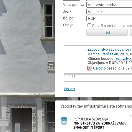
Vrsta gradiva:
Jezik:
Išči po:
Opcije:
Prikaži samo zadetke s 
1.
Zadovoljstvo zavarovancev 
Martina Frančeškin
, 2019, 
Ključne besede:
zdravstve
Objavljeno v RUP:
20.11.2
Celotno besedilo
(1,39 
1 - 1 / 1
Na vrh