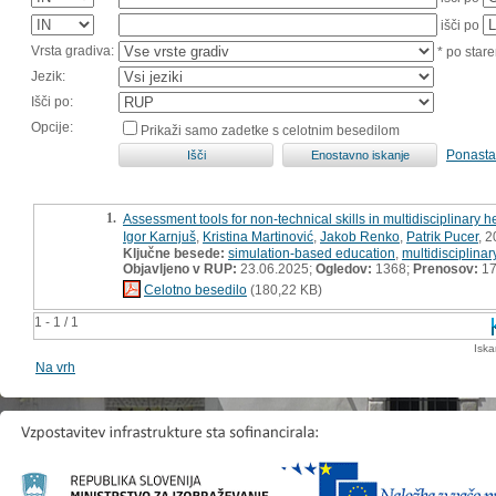
išči po
Vrsta gradiva:
* po stare
Jezik:
Išči po:
Opcije:
Prikaži samo zadetke s celotnim besedilom
Ponasta
1.
Assessment tools for non-technical skills in multidisciplinary
Igor Karnjuš
,
Kristina Martinović
,
Jakob Renko
,
Patrik Pucer
, 
Ključne besede:
simulation-based education
,
multidisciplina
Objavljeno v RUP:
23.06.2025;
Ogledov:
1368;
Prenosov:
1
Celotno besedilo
(180,22 KB)
1 - 1 / 1
Iska
Na vrh