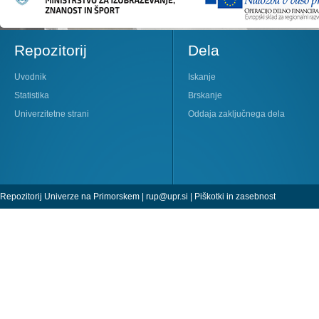
Repozitorij
Dela
Uvodnik
Iskanje
Statistika
Brskanje
Univerzitetne strani
Oddaja zaključnega dela
Repozitorij Univerze na Primorskem |
rup@upr.si
|
Piškotki in zasebnost