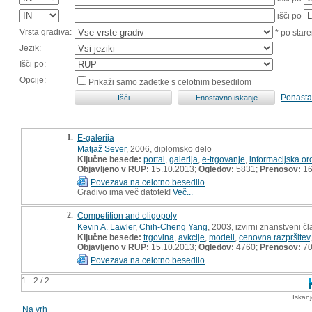
išči po
Vrsta gradiva:
* po stare
Jezik:
Išči po:
Opcije:
Prikaži samo zadetke s celotnim besedilom
Ponasta
1.
E-galerija
Matjaž Sever
, 2006, diplomsko delo
Ključne besede:
portal
,
galerija
,
e-trgovanje
,
informacijska or
Objavljeno v RUP:
15.10.2013;
Ogledov:
5831;
Prenosov:
16
Povezava na celotno besedilo
Gradivo ima več datotek!
Več...
2.
Competition and oligopoly
Kevin A. Lawler
,
Chih-Cheng Yang
, 2003, izvirni znanstveni č
Ključne besede:
trgovina
,
avkcije
,
modeli
,
cenovna razpršitev
Objavljeno v RUP:
15.10.2013;
Ogledov:
4760;
Prenosov:
7
Povezava na celotno besedilo
1 - 2 / 2
Iskan
Na vrh