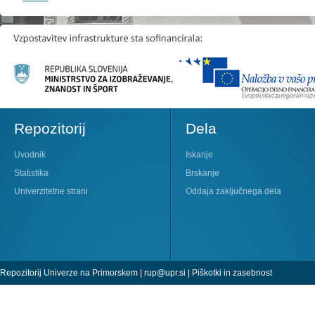
Repozitorij
Dela
Uvodnik
Iskanje
Statistika
Brskanje
Univerzitetne strani
Oddaja zaključnega dela
Repozitorij Univerze na Primorskem |
rup@upr.si
|
Piškotki in zasebnost