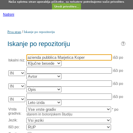
Naša spletna stran uporablja piškotke, za nekatere potrebujemo vašo privolitev.
Uredi privolitev...
Natisni
/
Prva stran
Iskanje po repozitoriju
Iskanje po repozitoriju
išči po
Iskalni niz:
išči po
išči po
išči po
Vrsta
* po
gradiva:
starem in bolonjskem študiju
Jezik:
Išči po: