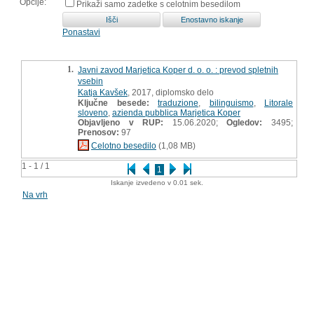
Opcije:
Prikaži samo zadetke s celotnim besedilom
Ponastavi
1.
Javni zavod Marjetica Koper d. o. o. : prevod spletnih
vsebin
Katja Kavšek
, 2017, diplomsko delo
Ključne besede:
traduzione
,
bilinguismo
,
Litorale
sloveno
,
azienda pubblica Marjetica Koper
Objavljeno v RUP:
15.06.2020;
Ogledov:
3495;
Prenosov:
97
Celotno besedilo
(1,08 MB)
1 - 1 / 1
1
Iskanje izvedeno v 0.01 sek.
Na vrh