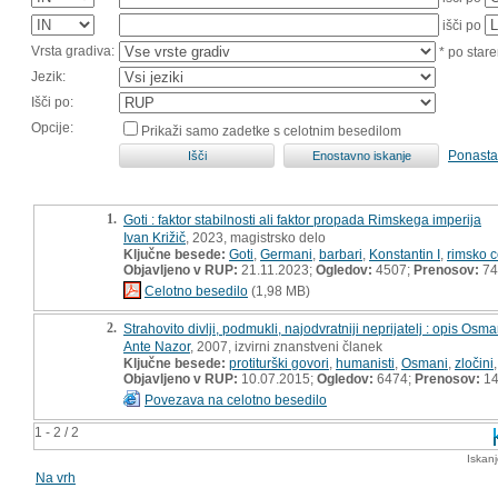
išči po
Vrsta gradiva:
* po stare
Jezik:
Išči po:
Opcije:
Prikaži samo zadetke s celotnim besedilom
Ponasta
1.
Goti : faktor stabilnosti ali faktor propada Rimskega imperija
Ivan Križič
, 2023, magistrsko delo
Ključne besede:
Goti
,
Germani
,
barbari
,
Konstantin I
,
rimsko c
Objavljeno v RUP:
21.11.2023;
Ogledov:
4507;
Prenosov:
74
Celotno besedilo
(1,98 MB)
2.
Strahovito divlji, podmukli, najodvratniji neprijatelj : opis Os
Ante Nazor
, 2007, izvirni znanstveni članek
Ključne besede:
protiturški govori
,
humanisti
,
Osmani
,
zločini
Objavljeno v RUP:
10.07.2015;
Ogledov:
6474;
Prenosov:
1
Povezava na celotno besedilo
1 - 2 / 2
Iskan
Na vrh