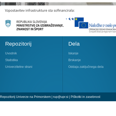
Repozitorij
Dela
Uvodnik
Iskanje
Statistika
Brskanje
Univerzitetne strani
Oddaja zaključnega dela
Repozitorij Univerze na Primorskem |
rup@upr.si
|
Piškotki in zasebnost