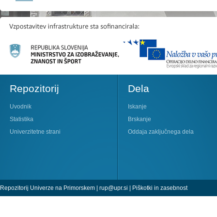
Repozitorij
Dela
Uvodnik
Iskanje
Statistika
Brskanje
Univerzitetne strani
Oddaja zaključnega dela
Repozitorij Univerze na Primorskem |
rup@upr.si
|
Piškotki in zasebnost