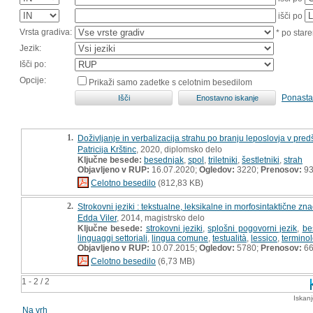
išči po
Vrsta gradiva:
* po stare
Jezik:
Išči po:
Opcije:
Prikaži samo zadetke s celotnim besedilom
Ponasta
1.
Doživljanje in verbalizacija strahu po branju leposlovja v pr
Patricija Krštinc
, 2020, diplomsko delo
Ključne besede:
besednjak
,
spol
,
triletniki
,
šestletniki
,
strah
Objavljeno v RUP:
16.07.2020;
Ogledov:
3220;
Prenosov:
9
Celotno besedilo
(812,83 KB)
2.
Strokovni jeziki : tekstualne, leksikalne in morfosintaktične zna
Edda Viler
, 2014, magistrsko delo
Ključne besede:
strokovni jeziki
,
splošni pogovorni jezik
,
be
linguaggi settoriali
,
lingua comune
,
testualità
,
lessico
,
termino
Objavljeno v RUP:
10.07.2015;
Ogledov:
5780;
Prenosov:
6
Celotno besedilo
(6,73 MB)
1 - 2 / 2
Iskan
Na vrh