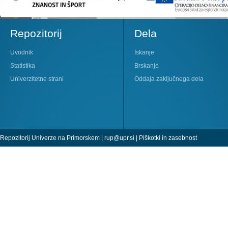
Repozitorij
Dela
Uvodnik
Iskanje
Statistika
Brskanje
Univerzitetne strani
Oddaja zaključnega dela
Repozitorij Univerze na Primorskem |
rup@upr.si
|
Piškotki in zasebnost