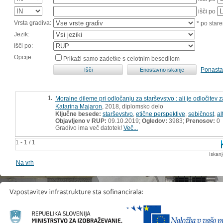
išči po
Vrsta gradiva:
* po stare
Jezik:
Išči po:
Opcije:
Prikaži samo zadetke s celotnim besedilom
Ponasta
1.
Moralne dileme pri odločanju za starševstvo : ali je odločitev 
Katarina Majaron
, 2018, diplomsko delo
Ključne besede:
starševstvo
,
etične perspektive
,
sebičnost
,
al
Objavljeno v RUP:
09.10.2019;
Ogledov:
3983;
Prenosov:
0
Gradivo ima več datotek!
Več...
1 - 1 / 1
Iskan
Na vrh