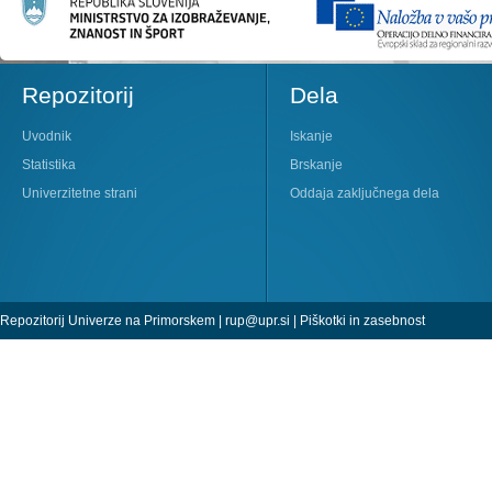
Repozitorij
Dela
Uvodnik
Iskanje
Statistika
Brskanje
Univerzitetne strani
Oddaja zaključnega dela
Repozitorij Univerze na Primorskem |
rup@upr.si
|
Piškotki in zasebnost