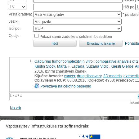
išči po
Vrsta gradiva:
* po stare
Jezik:
Išči po:
Opcije:
Prikaži samo zadetke s celotnim besedilom
Ponasta
1.
Capturing tumor complexity in vitro : comparative analysis of
Kristin Stock
,
Marta F. Estrada
,
Suzana Vidic
,
Kjersti Gjerde
,
Al
2016, izvirni znanstveni članek
Ključne besede:
cancer
,
drug discovery
,
3D models
,
extracell
Objavljeno v RUP:
08.08.2016;
Ogledov:
4958;
Prenosov:
11
Povezava na celotno besedilo
1 - 1 / 1
Iskan
Na vrh