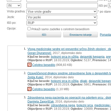
išči po
Vrsta gradiva:
* po stare
Jezik:
Išči po:
Opcije:
Prikaži samo zadetke s celotnim besedilom
Ponasta
1.
Vloga medicinske sestre pri preventivi srčno-žilnih obolenj : 
Goran Djuranović
, 2017, diplomsko delo
Ključne besede:
bolezni srca in ožilja
,
dejavniki tveganja
,
pre
Objavljeno v RUP:
18.03.2019;
Ogledov:
5137;
Prenosov:
14
Celotno besedilo
(908,83 KB)
2.
Ozaveščenost dijakov srednje zdravstvene šole o dejavnikih t
Zelda Kukić
, 2014, diplomsko delo
Ključne besede:
bolezni srca in ožilja
,
dijaki
,
dejavniki tvegan
Objavljeno v RUP:
18.03.2019;
Ogledov:
5861;
Prenosov:
8
Celotno besedilo
(1,10 MB)
3.
Zdravstvena nega pacienta po operaciji na odprtem srcu : di
Danijela Zagorščak
, 2016, diplomsko delo
Ključne besede:
zdravstvena nega
,
bolezni srca
,
medicinske 
Objavljeno v RUP:
18.03.2019;
Ogledov:
10689;
Prenosov:
1