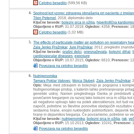
Celotno besedilo
(599,56 KB)
4.
Spolnost kot vzorec zdravega obnašanja pri pacientu z implant
Tilen Peternel
, 2018, diplomsko delo
Ključne besede:
bolezni srca in ožilja
,
hipertrofična kardiomio
Objavljeno v RUP:
31.07.2018;
Ogledov:
4358;
Prenosov:
18
Celotno besedilo
(1,02 MB)
5.
The effects of particulate matter air pollution on respiratory h
Zala Jenko Pražnikar
,
Jure Pražnikar
, 2012, pregledni znanstv
Ključne besede:
prašni delci
,
onesnaževala
,
bolezni dihal
,
cardiovascular diseases
,
exposure
Objavljeno v RUP:
10.07.2015;
Ogledov:
6610;
Prenosov:
12
Povezava na celotno besedilo
6.
Nutrigenomika
Tamara Poklar Vatovec
,
Mojca Stubelj
,
Zala Jenko Pražnikar
, 
Opis:
Meja med zdravjem in boleznijo je pogojena s komplek
Nutrigenomikaje pristop, s katerim lahko prehranjevanje pr
genetski ustroj. Namen preglednega članka je predstaviti
povečanim tveganjem za razvoj tako bolezni srca in ožilja kot 
ali negativno vplivajo tako na potek ateroskleroze, kot tudi 
napočil, potrebne so številne ponovitve obetajočih rezultato
sestavina hrane, enojni nukleotidni polimorfizem, dejavnik tv
hrane in dejavnikov tveganja. Če povzamemo, potrebne so večj
Ključne besede:
nutrigenomika
,
bolezni srca in ožilja
,
rak
,
več
Objavljeno v RUP:
15.10.2013;
Ogledov:
10241;
Prenosov:
1
Povezava na celotno besedilo