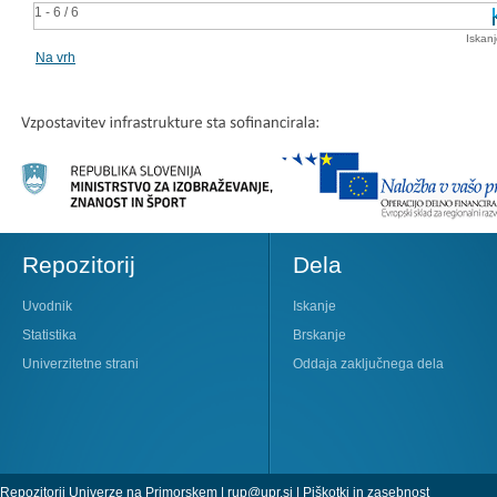
1 - 6 / 6
Iskan
Na vrh
Repozitorij
Dela
Uvodnik
Iskanje
Statistika
Brskanje
Univerzitetne strani
Oddaja zaključnega dela
Repozitorij Univerze na Primorskem |
rup@upr.si
|
Piškotki in zasebnost