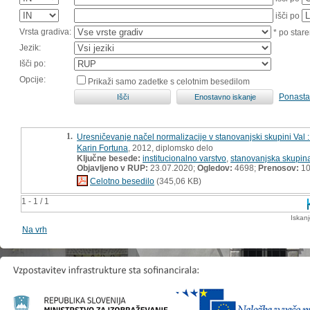
išči po
Vrsta gradiva:
* po stare
Jezik:
Išči po:
Opcije:
Prikaži samo zadetke s celotnim besedilom
Ponasta
1.
Uresničevanje načel normalizacije v stanovanjski skupini Val 
Karin Fortuna
, 2012, diplomsko delo
Ključne besede:
institucionalno varstvo
,
stanovanjska skupin
Objavljeno v RUP:
23.07.2020;
Ogledov:
4698;
Prenosov:
10
Celotno besedilo
(345,06 KB)
1 - 1 / 1
Iskan
Na vrh