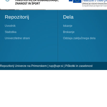
Repozitorij
Dela
Uvodnik
Iskanje
Statistika
Brskanje
Univerzitetne strani
Oddaja zaključnega dela
Repozitorij Univerze na Primorskem |
rup@upr.si
|
Piškotki in zasebnost