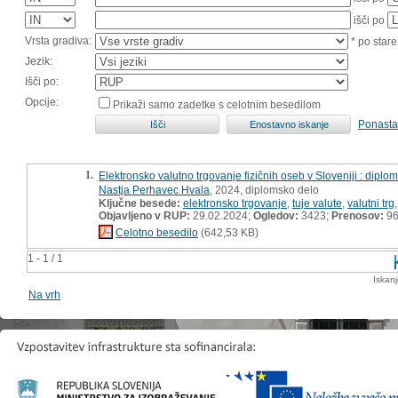
išči po
Vrsta gradiva:
* po stare
Jezik:
Išči po:
Opcije:
Prikaži samo zadetke s celotnim besedilom
Ponasta
1.
Elektronsko valutno trgovanje fizičnih oseb v Sloveniji : dipl
Nastja Perhavec Hvala
, 2024, diplomsko delo
Ključne besede:
elektronsko trgovanje
,
tuje valute
,
valutni trg
Objavljeno v RUP:
29.02.2024;
Ogledov:
3423;
Prenosov:
9
Celotno besedilo
(642,53 KB)
1 - 1 / 1
Iskan
Na vrh