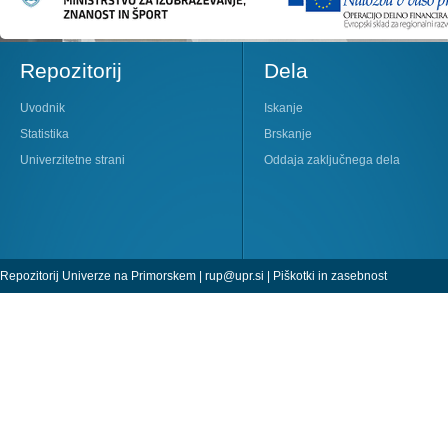
Repozitorij
Dela
Uvodnik
Iskanje
Statistika
Brskanje
Univerzitetne strani
Oddaja zaključnega dela
Repozitorij Univerze na Primorskem |
rup@upr.si
|
Piškotki in zasebnost