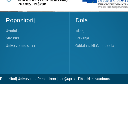
Repozitorij
Dela
Uvodnik
Iskanje
Statistika
Brskanje
Univerzitetne strani
Oddaja zaključnega dela
Repozitorij Univerze na Primorskem |
rup@upr.si
|
Piškotki in zasebnost