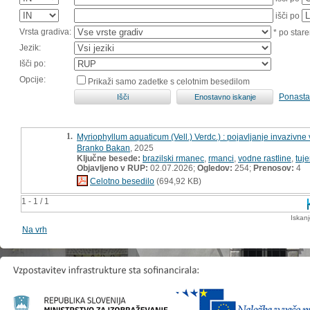
išči po
Vrsta gradiva:
* po stare
Jezik:
Išči po:
Opcije:
Prikaži samo zadetke s celotnim besedilom
Ponasta
1.
Myriophyllum aquaticum (Vell.) Verdc.) : pojavljanje invazivne
Branko Bakan
, 2025
Ključne besede:
brazilski rmanec
,
rmanci
,
vodne rastline
,
tuj
Objavljeno v RUP:
02.07.2026;
Ogledov:
254;
Prenosov:
4
Celotno besedilo
(694,92 KB)
1 - 1 / 1
Iskan
Na vrh