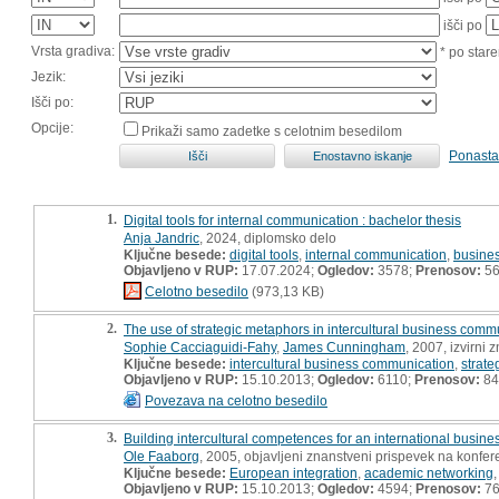
išči po
Vrsta gradiva:
* po stare
Jezik:
Išči po:
Opcije:
Prikaži samo zadetke s celotnim besedilom
Ponasta
1.
Digital tools for internal communication : bachelor thesis
Anja Jandric
, 2024, diplomsko delo
Ključne besede:
digital tools
,
internal communication
,
busine
Objavljeno v RUP:
17.07.2024;
Ogledov:
3578;
Prenosov:
5
Celotno besedilo
(973,13 KB)
2.
The use of strategic metaphors in intercultural business comm
Sophie Cacciaguidi-Fahy
,
James Cunningham
, 2007, izvirni 
Ključne besede:
intercultural business communication
,
strate
Objavljeno v RUP:
15.10.2013;
Ogledov:
6110;
Prenosov:
84
Povezava na celotno besedilo
3.
Building intercultural competences for an international busin
Ole Faaborg
, 2005, objavljeni znanstveni prispevek na konfer
Ključne besede:
European integration
,
academic networking
Objavljeno v RUP:
15.10.2013;
Ogledov:
4594;
Prenosov:
7