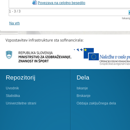
Povezava na celotno besedilo
1 - 3 / 3
Iskan
Na vrh
Repozitorij
Dela
Uvodnik
Iskanje
Statistika
Brskanje
Univerzitetne strani
Oddaja zaključnega dela