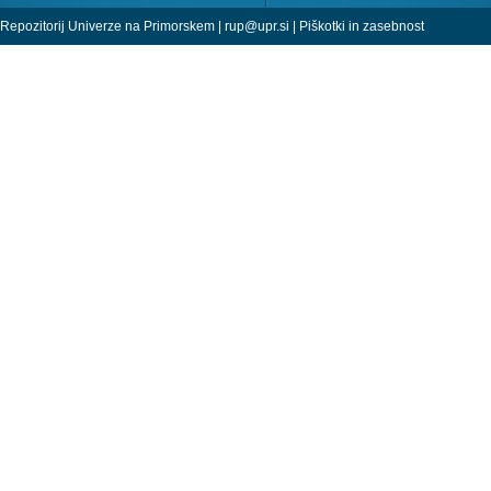
Repozitorij Univerze na Primorskem |
rup@upr.si
|
Piškotki in zasebnost