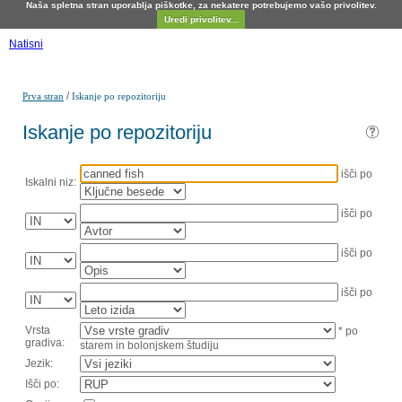
Naša spletna stran uporablja piškotke, za nekatere potrebujemo vašo privolitev.
Uredi privolitev...
Natisni
/
Prva stran
Iskanje po repozitoriju
Iskanje po repozitoriju
išči po
Iskalni niz:
išči po
išči po
išči po
Vrsta
* po
gradiva:
starem in bolonjskem študiju
Jezik:
Išči po: