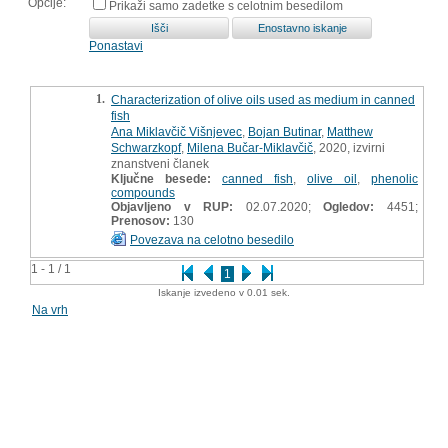
Opcije:
Prikaži samo zadetke s celotnim besedilom
Ponastavi
1.
Characterization of olive oils used as medium in canned
fish
Ana Miklavčič Višnjevec
,
Bojan Butinar
,
Matthew
Schwarzkopf
,
Milena Bučar-Miklavčič
, 2020, izvirni
znanstveni članek
Ključne besede:
canned fish
,
olive oil
,
phenolic
compounds
Objavljeno v RUP:
02.07.2020;
Ogledov:
4451;
Prenosov:
130
Povezava na celotno besedilo
1 - 1 / 1
1
Iskanje izvedeno v 0.01 sek.
Na vrh