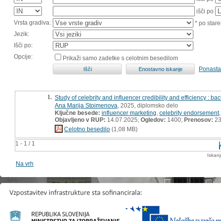
išči po
Vrsta gradiva:
* po stare
Jezik:
Išči po:
Opcije:
Prikaži samo zadetke s celotnim besedilom
Ponasta
1.
Study of celebrity and influencer credibility and efficiency : ba
Ana Marija Stoimenova
, 2025, diplomsko delo
Ključne besede:
influencer marketing
,
celebrity endorsement
Objavljeno v RUP:
14.07.2025;
Ogledov:
1400;
Prenosov:
2
Celotno besedilo
(1,08 MB)
1 - 1 / 1
Iskan
Na vrh