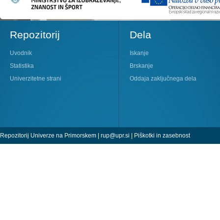
Repozitorij
Dela
Uvodnik
Iskanje
Statistika
Brskanje
Univerzitetne strani
Oddaja zaključnega dela
Repozitorij Univerze na Primorskem |
rup@upr.si
|
Piškotki in zasebnost