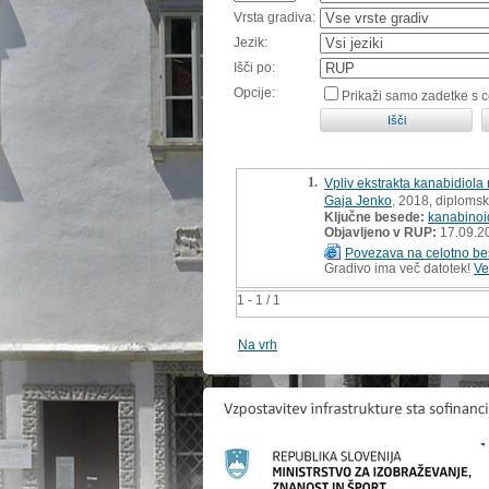
Vrsta gradiva:
Jezik:
Išči po:
Opcije:
Prikaži samo zadetke s 
1.
Vpliv ekstrakta kanabidiola 
Gaja Jenko
, 2018, diploms
Ključne besede:
kanabinoi
Objavljeno v RUP:
17.09.2
Povezava na celotno be
Gradivo ima več datotek!
Ve
1 - 1 / 1
Na vrh