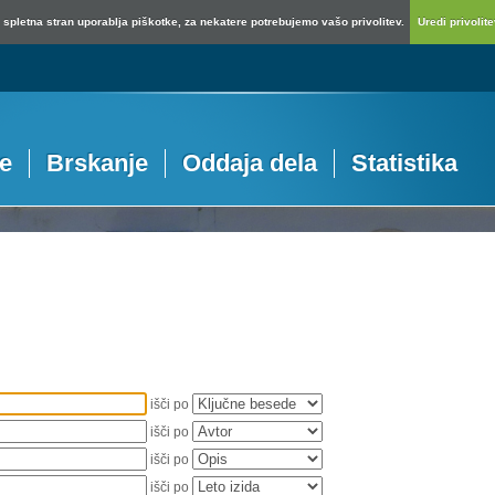
spletna stran uporablja piškotke, za nekatere potrebujemo vašo privolitev.
Uredi privolitev
je
Brskanje
Oddaja dela
Statistika
išči po
išči po
išči po
išči po