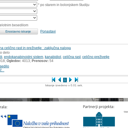
* po starem in bolonjskem študiju
celotnim besedilom
Ponastavi
na celično rast in preživetje : zaključna naloga
ko delo
di
,
endokanabinoidni sistem
,
kanabidiol
,
celična rast
,
celično preživetje
018;
Ogledov:
4013;
Prenosov:
54
sedilo
č...
1
Iskanje izvedeno v 0.01 sek.