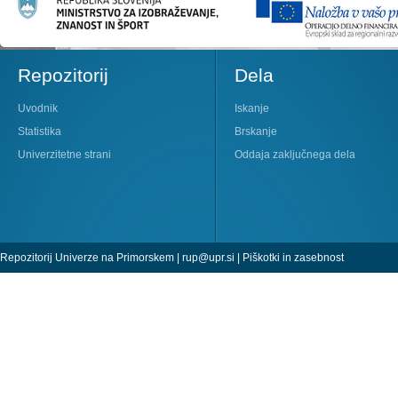
Repozitorij
Dela
Uvodnik
Iskanje
Statistika
Brskanje
Univerzitetne strani
Oddaja zaključnega dela
Repozitorij Univerze na Primorskem |
rup@upr.si
|
Piškotki in zasebnost