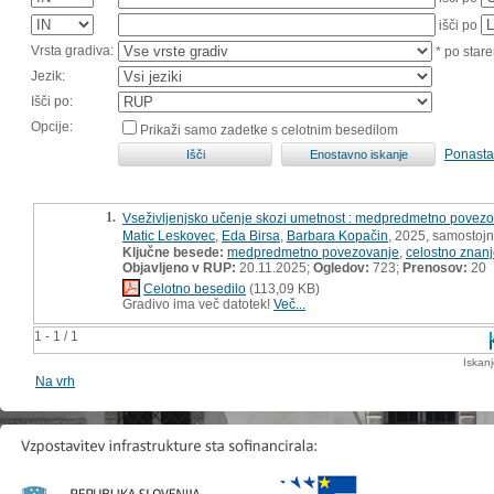
išči po
Vrsta gradiva:
* po stare
Jezik:
Išči po:
Opcije:
Prikaži samo zadetke s celotnim besedilom
Ponasta
1.
Vseživljenjsko učenje skozi umetnost : medpredmetno povezova
Matic Leskovec
,
Eda Birsa
,
Barbara Kopačin
, 2025, samostojn
Ključne besede:
medpredmetno povezovanje
,
celostno znan
Objavljeno v RUP:
20.11.2025;
Ogledov:
723;
Prenosov:
20
Celotno besedilo
(113,09 KB)
Gradivo ima več datotek!
Več...
1 - 1 / 1
Iskan
Na vrh