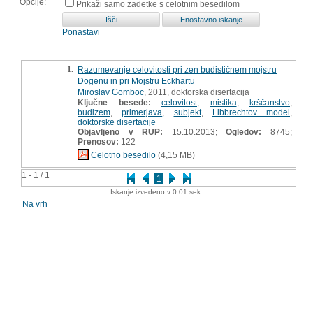
Opcije:
Prikaži samo zadetke s celotnim besedilom
Ponastavi
1.
Razumevanje celovitosti pri zen budističnem mojstru
Dogenu in pri Mojstru Eckhartu
Miroslav Gomboc
, 2011, doktorska disertacija
Ključne besede:
celovitost
,
mistika
,
krščanstvo
,
budizem
,
primerjava
,
subjekt
,
Libbrechtov model
,
doktorske disertacije
Objavljeno v RUP:
15.10.2013;
Ogledov:
8745;
Prenosov:
122
Celotno besedilo
(4,15 MB)
1 - 1 / 1
1
Iskanje izvedeno v 0.01 sek.
Na vrh