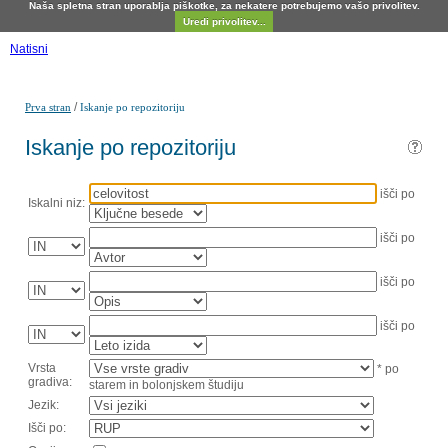
Naša spletna stran uporablja piškotke, za nekatere potrebujemo vašo privolitev.
Uredi privolitev...
Natisni
/
Prva stran
Iskanje po repozitoriju
Iskanje po repozitoriju
išči po
Iskalni niz:
išči po
išči po
išči po
Vrsta
* po
gradiva:
starem in bolonjskem študiju
Jezik:
Išči po: