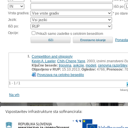
išči po
Vrsta gradiva:
* po stare
Jezik:
Išči po:
Opcije:
Prikaži samo zadetke s celotnim besedilom
Ponasta
1.
Competition and oligopoly
Kevin A. Lawler
,
Chih-Cheng Yang
, 2003, izvirni znanstveni č
Ključne besede:
trgovina
,
avkcije
,
modeli
,
cenovna razpršitev
Objavljeno v RUP:
15.10.2013;
Ogledov:
4766;
Prenosov:
7
Povezava na celotno besedilo
1 - 1 / 1
Iskan
Na vrh