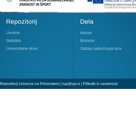
Repozitorij
Dela
Uvodnik
Iskanje
Statistika
Brskanje
Univerzitetne strani
Oddaja zaključnega dela
Repozitorij Univerze na Primorskem |
rup@upr.si
|
Piškotki in zasebnost