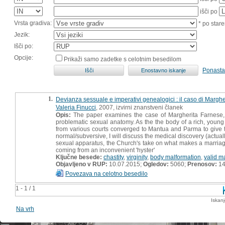
išči po
Vrsta gradiva:
* po stare
Jezik:
Išči po:
Opcije:
Prikaži samo zadetke s celotnim besedilom
Ponasta
1.
Devianza sessuale e imperativi genealogici : il caso di Margh
Valeria Finucci
, 2007, izvirni znanstveni članek
Opis:
The paper examines the case of Margherita Farnese
problematic sexual anatomy. As the the body of a rich, young
from various courts converged to Mantua and Parma to give t
normal/subversive, I will discuss the medical discovery (actuall
sexual apparatus, the Church's take on what makes a marriage 
coming from an inconvenient 'hyster'
Ključne besede:
chastity
,
virginity
,
body malformation
,
valid m
Objavljeno v RUP:
10.07.2015;
Ogledov:
5060;
Prenosov:
1
Povezava na celotno besedilo
1 - 1 / 1
Iskan
Na vrh