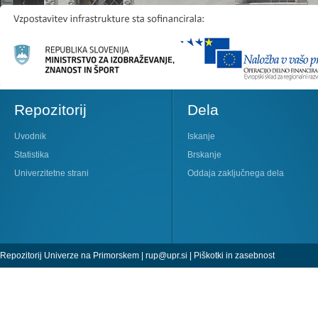
Repozitorij
Dela
Uvodnik
Iskanje
Statistika
Brskanje
Univerzitetne strani
Oddaja zaključnega dela
Repozitorij Univerze na Primorskem |
rup@upr.si
|
Piškotki in zasebnost