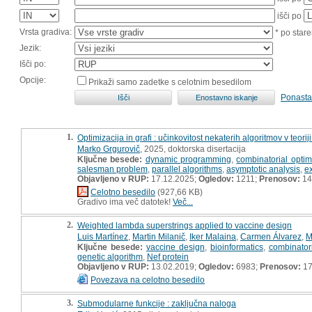
išči po
Vrsta gradiva:
* po stare
Jezik:
Išči po:
Opcije:
Prikaži samo zadetke s celotnim besedilom
Ponasta
1.
Optimizacija in grafi : učinkovitost nekaterih algoritmov v teoriji
Marko Grgurovič
, 2025, doktorska disertacija
Ključne besede:
dynamic programming
,
combinatorial optim
salesman problem
,
parallel algorithms
,
asymptotic analysis
,
e
Objavljeno v RUP:
17.12.2025;
Ogledov:
1211;
Prenosov:
14
Celotno besedilo
(927,66 KB)
Gradivo ima več datotek!
Več...
2.
Weighted lambda superstrings applied to vaccine design
Luis Martínez
,
Martin Milanič
,
Iker Malaina
,
Carmen Álvarez
,
M
Ključne besede:
vaccine design
,
bioinformatics
,
combinator
genetic algorithm
,
Nef protein
Objavljeno v RUP:
13.02.2019;
Ogledov:
6983;
Prenosov:
17
Povezava na celotno besedilo
3.
Submodularne funkcije : zaključna naloga