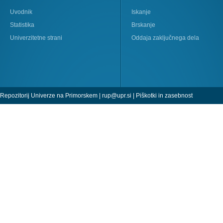
Uvodnik
Iskanje
Statistika
Brskanje
Univerzitetne strani
Oddaja zaključnega dela
Repozitorij Univerze na Primorskem |
rup@upr.si
|
Piškotki in zasebnost