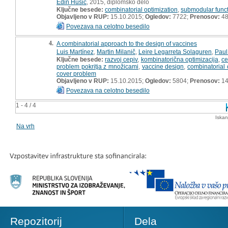
Edin Husić
, 2015, diplomsko delo
Ključne besede:
combinatorial optimization
,
submodular func
Objavljeno v RUP:
15.10.2015;
Ogledov:
7722;
Prenosov:
4
Povezava na celotno besedilo
4.
A combinatorial approach to the design of vaccines
Luis Martínez
,
Martin Milanič
,
Leire Legarreta Solaguren
,
Paul
Ključne besede:
razvoj cepiv
,
kombinatorična optimizacija
,
ce
problem pokritja z množicami
,
vaccine design
,
combinatorial 
cover problem
Objavljeno v RUP:
15.10.2015;
Ogledov:
5804;
Prenosov:
14
Povezava na celotno besedilo
1 - 4 / 4
Iskan
Na vrh
Repozitorij
Dela