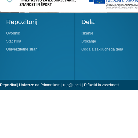
Repozitorij
Dela
Uvodnik
Iskanje
Statistika
Brskanje
Univerzitetne strani
Oddaja zaključnega dela
Repozitorij Univerze na Primorskem |
rup@upr.si
|
Piškotki in zasebnost