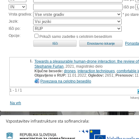
išči po
Vrsta gradiva:
* po stare
Jezik:
Išči po:
Opcije:
Prikaži samo zadetke s celotnim besedilom
Ponasta
1.
Towards a pleasurable human-drone interaction: the review of 
Stephanie Furlan
, 2021, magistrsko delo
Ključne besede:
drones
,
interaction techniques
,
comfortable i
Objavljeno v RUP:
11.01.2022;
Ogledov:
2651;
Prenosov:
11
Povezava na celotno besedilo
1 - 1 / 1
Iskan
Na vrh