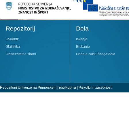
Repozitorij
Dela
Uvodnik
Iskanje
Statistika
Brskanje
Univerzitetne strani
Oddaja zaključnega dela
Repozitorij Univerze na Primorskem |
rup@upr.si
|
Piškotki in zasebnost