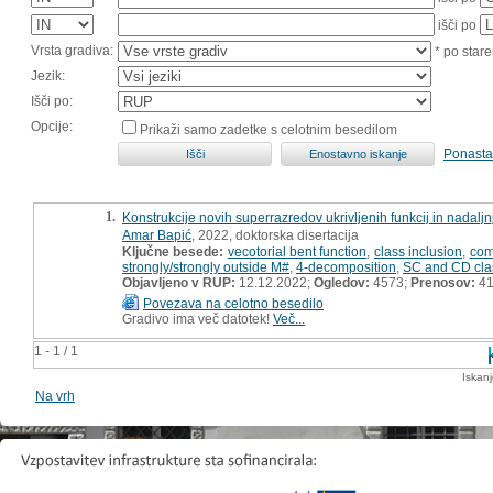
išči po
Vrsta gradiva:
* po stare
Jezik:
Išči po:
Opcije:
Prikaži samo zadetke s celotnim besedilom
Ponasta
1.
Konstrukcije novih superrazredov ukrivljenih funkcij in nadalj
Amar Bapić
, 2022, doktorska disertacija
Ključne besede:
vecotorial bent function
,
class inclusion
,
com
strongly/strongly outside M#
,
4-decomposition
,
SC and CD cla
Objavljeno v RUP:
12.12.2022;
Ogledov:
4573;
Prenosov:
4
Povezava na celotno besedilo
Gradivo ima več datotek!
Več...
1 - 1 / 1
Iskan
Na vrh