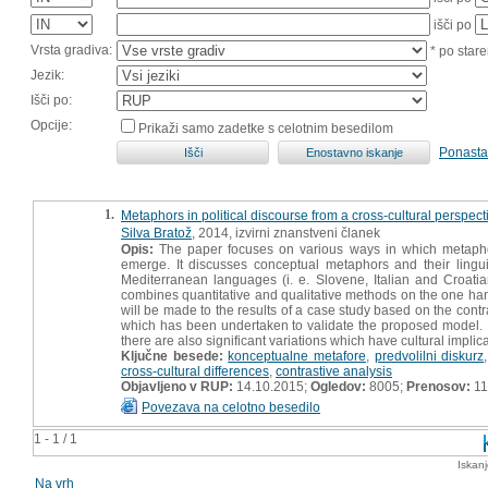
išči po
Vrsta gradiva:
* po stare
Jezik:
Išči po:
Opcije:
Prikaži samo zadetke s celotnim besedilom
Ponasta
1.
Metaphors in political discourse from a cross-cultural perspect
Silva Bratož
, 2014, izvirni znanstveni članek
Opis:
The paper focuses on various ways in which metaphors 
emerge. It discusses conceptual metaphors and their lingui
Mediterranean languages (i. e. Slovene, Italian and Croati
combines quantitative and qualitative methods on the one h
will be made to the results of a case study based on the contra
which has been undertaken to validate the proposed model. It
there are also significant variations which have cultural implica
Ključne besede:
konceptualne metafore
,
predvolilni diskurz
cross-cultural differences
,
contrastive analysis
Objavljeno v RUP:
14.10.2015;
Ogledov:
8005;
Prenosov:
11
Povezava na celotno besedilo
1 - 1 / 1
Iskan
Na vrh