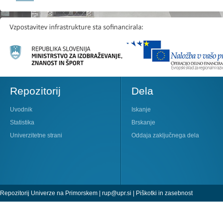
Repozitorij
Dela
Uvodnik
Iskanje
Statistika
Brskanje
Univerzitetne strani
Oddaja zaključnega dela
Repozitorij Univerze na Primorskem |
rup@upr.si
|
Piškotki in zasebnost