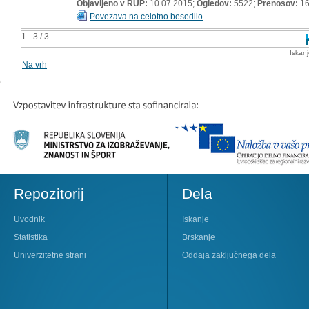
Objavljeno v RUP:
10.07.2015;
Ogledov:
5522;
Prenosov:
1
Povezava na celotno besedilo
1 - 3 / 3
Iskan
Na vrh
Repozitorij
Dela
Uvodnik
Iskanje
Statistika
Brskanje
Univerzitetne strani
Oddaja zaključnega dela