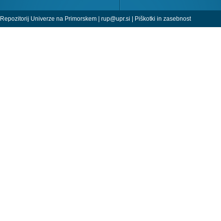
Repozitorij Univerze na Primorskem |
rup@upr.si
|
Piškotki in zasebnost