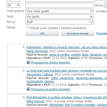
išči po
Vrsta gradiva:
* po stare
Jezik:
Išči po:
Opcije:
Prikaži samo zadetke s celotnim besedilom
Ponasta
1.
Asimmetrie, malintesi e sguardi speculari : da una storia etnoc
Marta Verginella
, 2012, izvirni znanstveni članek
Ključne besede:
storia di confine
,
confine
,
Italia
,
Slovenia
,
con
Objavljeno v RUP:
21.12.2015;
Ogledov:
4734;
Prenosov:
1
Povezava na celotno besedilo
2.
Le fonti orali sulla frontiera italo-slovena : proposte per una rice
Alessandro Cattunar
, 2012, izvirni znanstveni članek
Ključne besede:
ustna zgodovina
,
slovensko-italijanska 
nazionalismi
,
Gorizia
Objavljeno v RUP:
21.12.2015;
Ogledov:
5474;
Prenosov:
1
Povezava na celotno besedilo
3.
Rolf Wörsdörfer: Il confine orientale. Italia e Jugoslavia dal 19
Miha Kosmač
, 2011, recenzija, prikaz knjige, kritika
Ključne besede:
Wörsdörfer
,
Rolf: Il confine orientale
,
zgodov