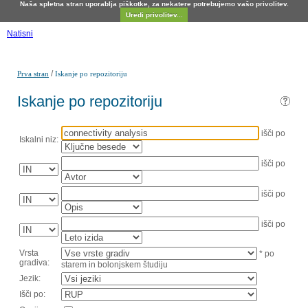
Naša spletna stran uporablja piškotke, za nekatere potrebujemo vašo privolitev.
Uredi privolitev...
Natisni
/
Prva stran
Iskanje po repozitoriju
Iskanje po repozitoriju
išči po
Iskalni niz:
išči po
išči po
išči po
Vrsta
* po
gradiva:
starem in bolonjskem študiju
Jezik:
Išči po: