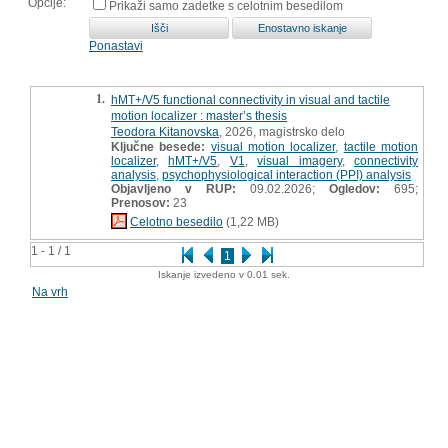
Opcije:
Prikaži samo zadetke s celotnim besedilom
Ponastavi
1.
hMT+/V5 functional connectivity in visual and tactile
motion localizer : master’s thesis
Teodora Kitanovska
, 2026, magistrsko delo
Ključne besede:
visual motion localizer
,
tactile motion
localizer
,
hMT+/V5
,
V1
,
visual imagery
,
connectivity
analysis
,
psychophysiological interaction (PPI) analysis
Objavljeno v RUP:
09.02.2026;
Ogledov:
695;
Prenosov:
23
Celotno besedilo
(1,22 MB)
1 - 1 / 1
1
Iskanje izvedeno v 0.01 sek.
Na vrh