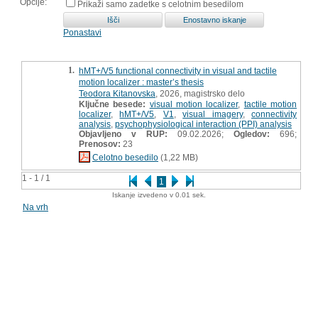
Opcije:
Prikaži samo zadetke s celotnim besedilom
Ponastavi
1.
hMT+/V5 functional connectivity in visual and tactile
motion localizer : master’s thesis
Teodora Kitanovska
, 2026, magistrsko delo
Ključne besede:
visual motion localizer
,
tactile motion
localizer
,
hMT+/V5
,
V1
,
visual imagery
,
connectivity
analysis
,
psychophysiological interaction (PPI) analysis
Objavljeno v RUP:
09.02.2026;
Ogledov:
696;
Prenosov:
23
Celotno besedilo
(1,22 MB)
1 - 1 / 1
1
Iskanje izvedeno v 0.01 sek.
Na vrh