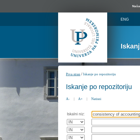
Naša 
ENG
Iskan
/
Prva stran
Iskanje po repozitoriju
Iskanje po repozitoriju
A-
|
A+
|
Natisni
Iskalni niz: