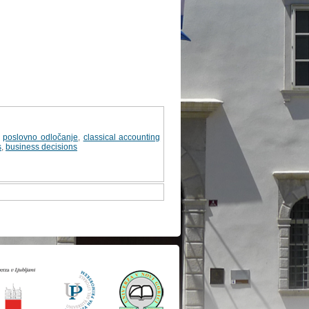
,
poslovno odločanje
,
classical accounting
s
,
business decisions