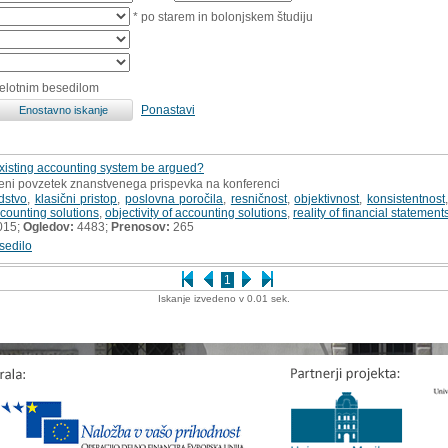
* po starem in bolonjskem študiju
celotnim besedilom
Ponastavi
 existing accounting system be argued?
ljeni povzetek znanstvenega prispevka na konferenci
dstvo
,
klasični pristop
,
poslovna poročila
,
resničnost
,
objektivnost
,
konsistentnost
ccounting solutions
,
objectivity of accounting solutions
,
reality of financial statement
015;
Ogledov:
4483;
Prenosov:
265
sedilo
1
Iskanje izvedeno v 0.01 sek.