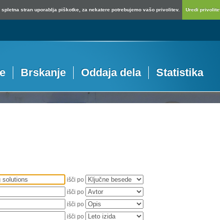
spletna stran uporablja piškotke, za nekatere potrebujemo vašo privolitev.
Uredi privolitev
je
Brskanje
Oddaja dela
Statistika
išči po
išči po
išči po
išči po