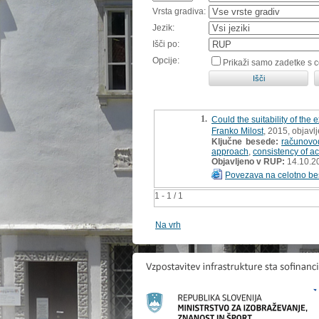
Vrsta gradiva:
Jezik:
Išči po:
Opcije:
Prikaži samo zadetke s 
1.
Could the suitability of the
Franko Milost
, 2015, objav
Ključne besede:
računovo
approach
,
consistency of a
Objavljeno v RUP:
14.10.2
Povezava na celotno be
1 - 1 / 1
Na vrh