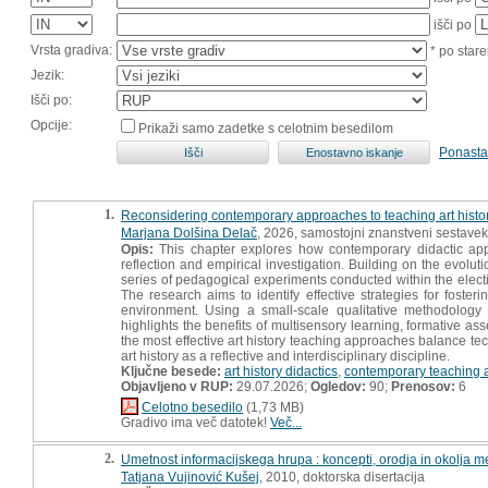
išči po
Vrsta gradiva:
* po stare
Jezik:
Išči po:
Opcije:
Prikaži samo zadetke s celotnim besedilom
Ponasta
1.
Reconsidering contemporary approaches to teaching art history
Marjana Dolšina Delač
, 2026, samostojni znanstveni sestavek 
Opis:
This chapter explores how contemporary didactic appr
reflection and empirical investigation. Building on the evolut
series of pedagogical experiments conducted within the elect
The research aims to identify effective strategies for foste
environment. Using a small-scale qualitative methodology 
highlights the benefits of multisensory learning, formative a
the most effective art history teaching approaches balance t
art history as a reflective and interdisciplinary discipline.
Ključne besede:
art history didactics
,
contemporary teaching
Objavljeno v RUP:
29.07.2026;
Ogledov:
90;
Prenosov:
6
Celotno besedilo
(1,73 MB)
Gradivo ima več datotek!
Več...
2.
Umetnost informacijskega hrupa : koncepti, orodja in okolja m
Tatjana Vujinović Kušej
, 2010, doktorska disertacija