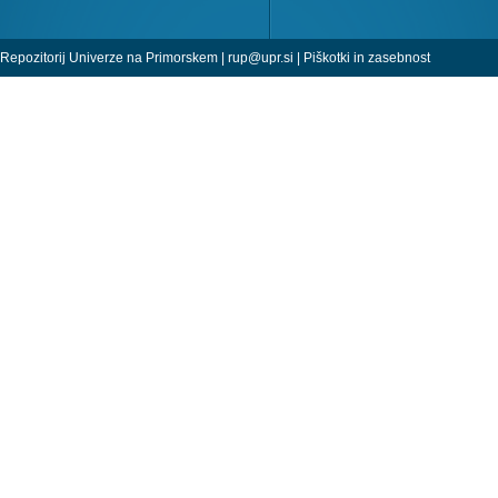
Repozitorij Univerze na Primorskem |
rup@upr.si
|
Piškotki in zasebnost