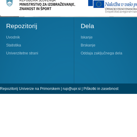
Repozitorij
Dela
Uvodnik
Iskanje
Statistika
Brskanje
Univerzitetne strani
Oddaja zaključnega dela
Repozitorij Univerze na Primorskem |
rup@upr.si
|
Piškotki in zasebnost