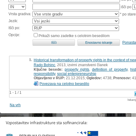
išči po
Vrsta gradiva:
* po stare
Jezik:
Išči po:
Opcije:
Prikaži samo zadetke s celotnim besedilom
Ponasta
1.
Historical transformation of property rights in the context o
Rado Bohinc
, 2013, izvirni znanstveni članek
Ključne besede:
property rights
,
definition of property
,
his
responsibility
,
social enterpreneurship
Objavljeno v RUP:
21.12.2015;
Ogledov:
4738;
Prenosov:
4
Povezava na celotno besedilo
1 - 1 / 1
Iskan
Na vrh