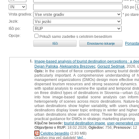
išči po
Vrsta gradiva:
* po stare
Jezik:
Išči po:
Opcije:
Prikaži samo zadetke s celotnim besedilom
Ponasta
1.
Image-based analysis of tourist destination perceptions : a de
Dejan Paliska
,
Aleksandra Brezovec
,
Gorazd Sedmak
, 2026, 
Opis:
In the context of fierce competition among tourist destin
particularly important. A comprehensive understanding of 
management organizations (DMOs) design more effective market
dispersed tourism resources and strong seasonal dynamics.
with spatial analysis to examine the spatial and temporal dis
on three distinct types of destinations in Slovenia—urban (Lj
into how image-based spatial scene analysis can inform d
heterogeneity of scenes across micro destinations. Nature-b
urban destinations show higher variability, with users cha
destinations display lower topic entropy in winter and highe
urban destinations show almost none. These findings provide v
practical guidance for DMOs in strategic marketing planning.
Ključne besede:
tourist destination image
,
user-generated co
Objavljeno v RUP:
18.02.2026;
Ogledov:
756;
Prenosov:
12
Celotno besedilo
(2,93 MB)
Gradivo ima več datotek!
Več...