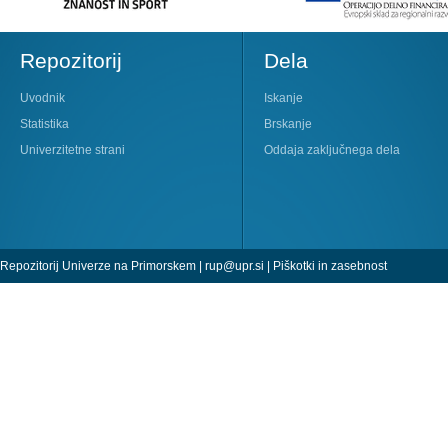
Repozitorij
Dela
Uvodnik
Iskanje
Statistika
Brskanje
Univerzitetne strani
Oddaja zaključnega dela
Repozitorij Univerze na Primorskem |
rup@upr.si
|
Piškotki in zasebnost