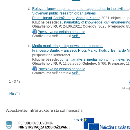
2.
Relevant knowledge management approaches in the civil engine
Slovenian public research organizations
Petra Horvat
,
Andraž Legat
,
Andreja Kutnar
, 2021, objavljeni
Ključne besede:
sustainability of knowledge
,
civil engineerin
Objavljeno v RUP:
24.06.2021;
Ogledov:
3025;
Prenosov:
8
Povezava na celotno besedilo
Gradivo ima več datotek!
Več...
3.
Media monitoring using news recommenders
Francesco Barile
,
Francesco Ricci
,
Marko Tkalčič
,
Bernardo M
prispevek na konferenci
Ključne besede:
content analysis
,
media monitoring
,
news re
Objavljeno v RUP:
11.02.2020;
Ogledov:
5766;
Prenosov:
11
Povezava na celotno besedilo
Gradivo ima več datotek!
Več...
1 - 3 / 3
Iskan
Na vrh