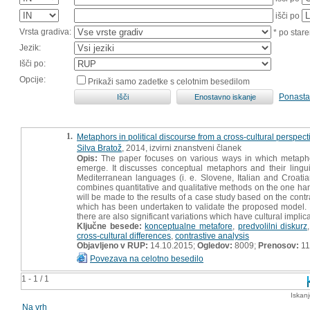
išči po
Vrsta gradiva:
* po stare
Jezik:
Išči po:
Opcije:
Prikaži samo zadetke s celotnim besedilom
Ponasta
1.
Metaphors in political discourse from a cross-cultural perspect
Silva Bratož
, 2014, izvirni znanstveni članek
Opis:
The paper focuses on various ways in which metaphors 
emerge. It discusses conceptual metaphors and their lingui
Mediterranean languages (i. e. Slovene, Italian and Croati
combines quantitative and qualitative methods on the one h
will be made to the results of a case study based on the contra
which has been undertaken to validate the proposed model. It
there are also significant variations which have cultural implica
Ključne besede:
konceptualne metafore
,
predvolilni diskurz
cross-cultural differences
,
contrastive analysis
Objavljeno v RUP:
14.10.2015;
Ogledov:
8009;
Prenosov:
11
Povezava na celotno besedilo
1 - 1 / 1
Iskan
Na vrh