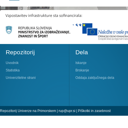
Repozitorij
Dela
Uvodnik
Iskanje
Statistika
Brskanje
Univerzitetne strani
Oddaja zaključnega dela
Repozitorij Univerze na Primorskem |
rup@upr.si
|
Piškotki in zasebnost